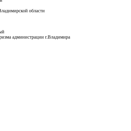
и
Владимирской области
ый
уризма администрации г.Владимира