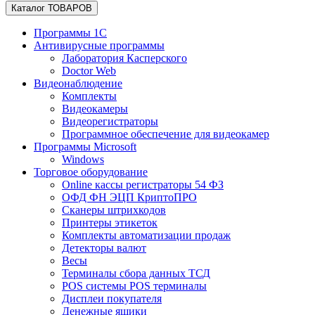
Каталог ТОВАРОВ
Программы 1С
Антивирусные программы
Лаборатория Касперского
Doctor Web
Видеонаблюдение
Комплекты
Видеокамеры
Видеорегистраторы
Программное обеспечение для видеокамер
Программы Microsoft
Windows
Торговое оборудование
Online кассы регистраторы 54 ФЗ
ОФД ФН ЭЦП КриптоПРО
Сканеры штрихкодов
Принтеры этикеток
Комплекты автоматизации продаж
Детекторы валют
Весы
Терминалы сбора данных ТСД
POS системы POS терминалы
Дисплеи покупателя
Денежные ящики