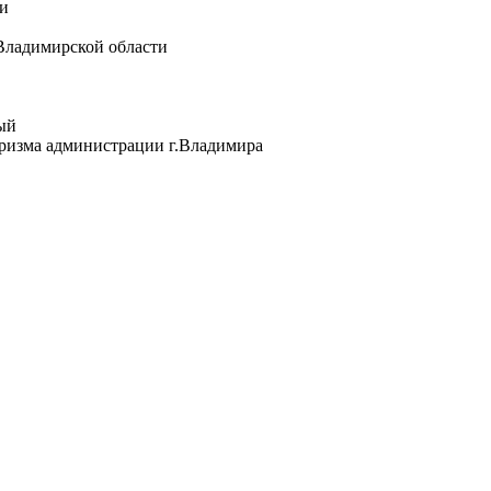
и
Владимирской области
ый
уризма администрации г.Владимира