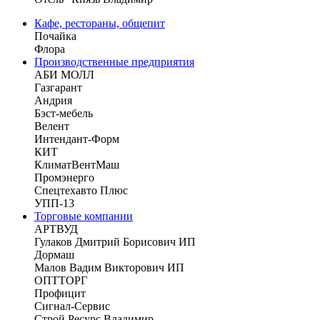
Кафе, рестораны, общепит
Почайка
Флора
Производственные предприятия
АБИ МОЛЛ
Газгарант
Андрия
Бэст-мебель
Велент
Интендант-Форм
КИТ
КлиматВентМаш
Промэнерго
Спецтехавто Плюс
УПП-13
Торговые компании
АРТВУД
Гулаков Дмитрий Борисович ИП
Дормаш
Малов Вадим Викторович ИП
ОПТТОРГ
Профицит
Сигнал-Сервис
Строй Ресурс Владимир