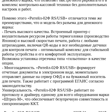
денежного ящика, что позволяет быстро интегрировать его в
комплекс контрольно-кассовой техники без дополнительных
настроек и работ.
Помимо этого «Ритейл-02Ф RS/USB» отличается теми же
преимуществами, что и модель без разъема для денежного
ящика:
- Печать высокого качества. Встроенный принтер с
внушительным ресурсом работы термоголовки (производство
Япония) и высокой скоростью печати, работа с любыми
штрихкодами, включая QR-коды и все необходимые датчики
для контроля печати – оптимальный комплекс для стабильной
работы устройства и его комфортной эксплуатации.
Возможна установка отрезчика типа «гильотина» в качестве
опции.
- Многозадачность. «Ритейл-02Ф RS/USB» формирует
отчетные документы в электронном виде, моментально
отправляет данные на сервер ОФД и на бумажный носитель
для печати. Также работает с программой ЕГАИС согласно
законодательству.
Универсальность. «Ритейл-02Ф RS/USB» работает по
протоколу и драйверу, единому для всего оборудования марки
«Штрих-М», что обеспечивает безупречную совместимость и
синхронизацию ККТ.