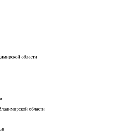
димирской области
и
Владимирской области
ый