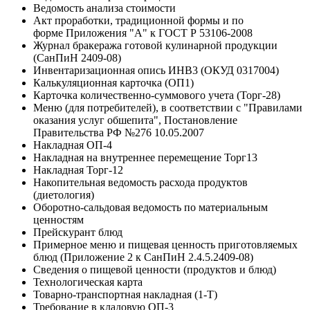
Ведомость анализа стоимости
Акт проработки, традиционной формы и по
форме Приложения "А" к ГОСТ Р 53106-2008
Журнал бракеража готовой кулинарной продукции
(СанПиН 2409-08)
Инвентаризационная опись ИНВ3 (ОКУД 0317004)
Калькуляционная карточка (ОП1)
Карточка количественно-суммового учета (Торг-28)
Меню (для потребителей), в соответствии с "Правилами
оказания услуг обшепита", Постановление
Правительства РФ №276 10.05.2007
Накладная ОП-4
Накладная на внутреннее перемещение Торг13
Накладная Торг-12
Накопительная ведомость расхода продуктов
(диетология)
Оборотно-сальдовая ведомость по материальным
ценностям
Прейскурант блюд
Примерное меню и пищевая ценность приготовляемых
блюд (Приложение 2 к СанПиН 2.4.5.2409-08)
Сведения о пищевой ценности (продуктов и блюд)
Технологическая карта
Товарно-транспортная накладная (1-Т)
Требование в кладовую ОП-3