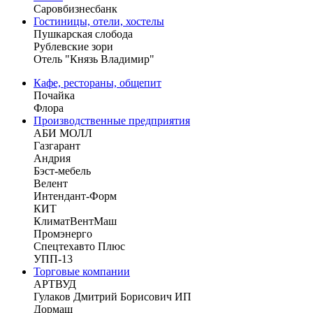
Саровбизнесбанк
Гостиницы, отели, хостелы
Пушкарская слобода
Рублевские зори
Отель "Князь Владимир"
Кафе, рестораны, общепит
Почайка
Флора
Производственные предприятия
АБИ МОЛЛ
Газгарант
Андрия
Бэст-мебель
Велент
Интендант-Форм
КИТ
КлиматВентМаш
Промэнерго
Спецтехавто Плюс
УПП-13
Торговые компании
АРТВУД
Гулаков Дмитрий Борисович ИП
Дормаш