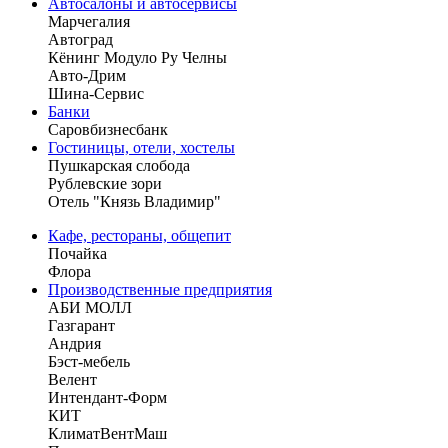
Автосалоны и автосервисы
Марчегалия
Автоград
Кёнинг Модуло Ру Челны
Авто-Дрим
Шина-Сервис
Банки
Саровбизнесбанк
Гостиницы, отели, хостелы
Пушкарская слобода
Рублевские зори
Отель "Князь Владимир"
Кафе, рестораны, общепит
Почайка
Флора
Производственные предприятия
АБИ МОЛЛ
Газгарант
Андрия
Бэст-мебель
Велент
Интендант-Форм
КИТ
КлиматВентМаш