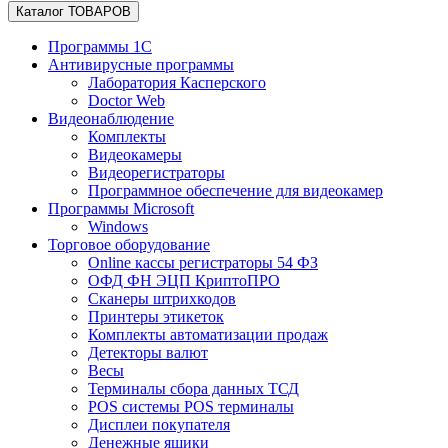
Каталог ТОВАРОВ
Программы 1С
Антивирусные программы
Лаборатория Касперского
Doctor Web
Видеонаблюдение
Комплекты
Видеокамеры
Видеорегистраторы
Программное обеспечение для видеокамер
Программы Microsoft
Windows
Торговое оборудование
Online кассы регистраторы 54 ФЗ
ОФД ФН ЭЦП КриптоПРО
Сканеры штрихкодов
Принтеры этикеток
Комплекты автоматизации продаж
Детекторы валют
Весы
Терминалы сбора данных ТСД
POS системы POS терминалы
Дисплеи покупателя
Денежные ящики