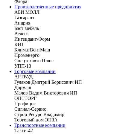
Флора
Производственные предприятия
АБИ МОЛЛ
Газгарант
Андрия
Бэст-мебель
Велент
Интендант-Форм
КИТ
КлиматВентМаш
Промэнерго
Спецтехавто Плюс
УПП-13
Торговые компании
АРТВУД
Гулаков Дмитрий Борисович ИП
Дормаш
Малов Вадим Викторович ИП
ОПТТОРГ
Профицит
Сигнал-Сервис
Строй Ресурс Владимир
Торговый дом ЭНЗА
Транспортные компании
Такси-42