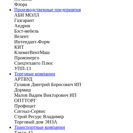
Флора
Производственные предприятия
АБИ МОЛЛ
Газгарант
Андрия
Бэст-мебель
Велент
Интендант-Форм
КИТ
КлиматВентМаш
Промэнерго
Спецтехавто Плюс
УПП-13
Торговые компании
АРТВУД
Гулаков Дмитрий Борисович ИП
Дормаш
Малов Вадим Викторович ИП
ОПТТОРГ
Профицит
Сигнал-Сервис
Строй Ресурс Владимир
Торговый дом ЭНЗА
Транспортные компании
Такси-42